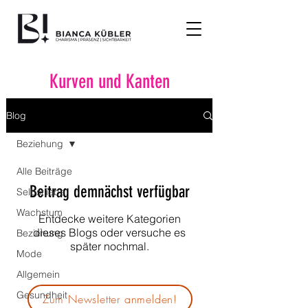
Kurven und Kanten
Blog
Beziehung
Alle Beiträge
Beitrag demnächst verfügbar
Selbstliebe
Wachstum
Entdecke weitere Kategorien
dieses Blogs oder versuche es
Beziehung
später nochmal.
Mode
Allgemein
Gesundheit
Zum Newsletter anmelden!