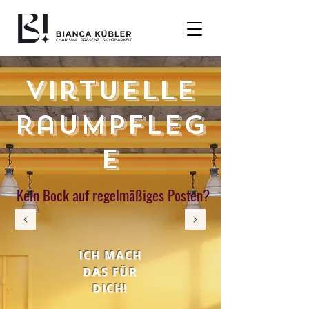
Virtuelle
Raumpfleg
e
Kein Bock auf regelmäßiges Posten?
ICH MACH
DAS FÜR
DICH!